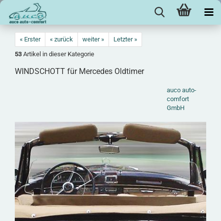
« Erster
« zurück
weiter »
Letzter »
53
Artikel in dieser Kategorie
WIND­SCHOTT für Mer­ce­des Old­ti­mer
auco auto-
comfort
GmbH